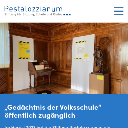
SUCHEN
Tog
Close
„Gedächtnis der Volksschule“
öffentlich zugänglich
Im Herbst 2023 hat die Stiftung Pestalozzianum die