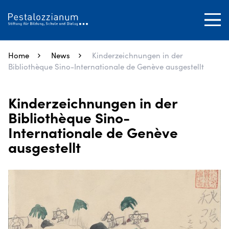
SUCHEN
Tog
Close
Home
News
Kinderzeichnungen in der
Bibliothèque Sino-Internationale de Genève ausgestellt
Kinderzeichnungen in der
Bibliothèque Sino-
Internationale de Genève
ausgestellt